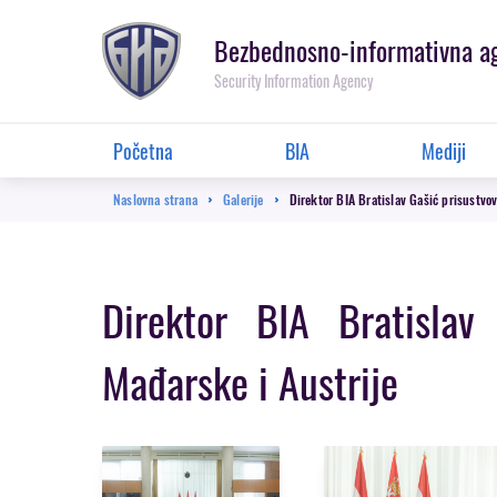
Prebaci
se
Bezbednosno-informativna a
na
Security Information Agency
glavnu
sekciju
Glavna
Početna
BIA
Mediji
navigacija
Breadcrumb
Naslovna strana
Galerije
Direktor BIA Bratislav Gašić prisustvo
Direktor BIA Bratislav
Mađarske i Austrije