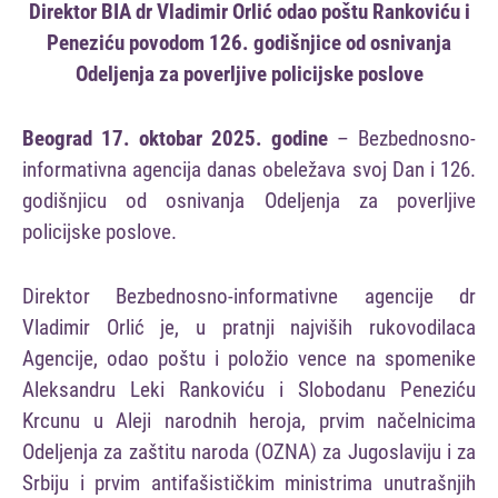
Direktor BIA dr Vladimir Orlić odao poštu Rankoviću i
Peneziću povodom 126. godišnjice od osnivanja
Odeljenja za poverljive policijske poslove
Beograd 17. oktobar 2025. godine
– Bezbednosno-
informativna agencija danas obeležava svoj Dan i 126.
godišnjicu od osnivanja Odeljenja za poverljive
policijske poslove
.
Direktor Bezbednosno-informativne agencije dr
Vladimir Orlić je, u pratnji najviših rukovodilaca
Agencije, odao poštu i položio vence na spomenike
Aleksandru Leki Rankoviću i Slobodanu Peneziću
Krcunu u Aleji narodnih heroja, prvim načelnicima
Odeljenja za zaštitu naroda (OZNA) za Jugoslaviju i za
Srbiju i prvim antifašističkim ministrima unutrašnjih