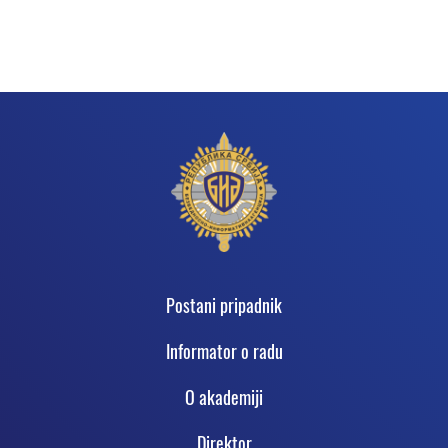
Podnožje
Postani pripadnik
Informator o radu
O akadеmiji
Direktor