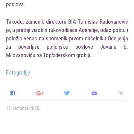
poslova.
Takođe, zamenik direktora BIA Tomislav Radovanović
je, u pratnji visokih rukovodilaca Agencije, odao poštu i
položio venac na spomenik prvom načelniku Odeljenja
za poverljive policijske poslove Jovanu S.
Milovanoviću na Topčiderskom groblju.
Fotografije
17. October 2025.