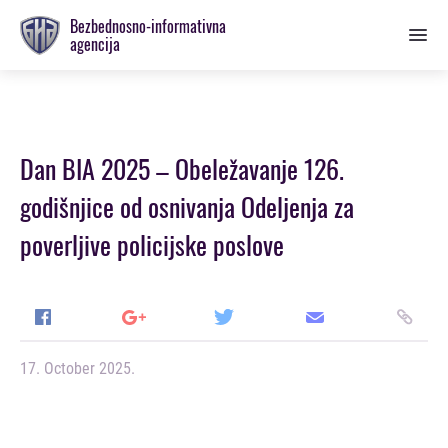
Prebaci
Bezbednosno-informativna
se
agencija
na
glavnu
sekciju
Dan BIA 2025 – Obeležavanje 126.
godišnjice od osnivanja Odeljenja za
poverljive policijske poslove
17. October 2025.