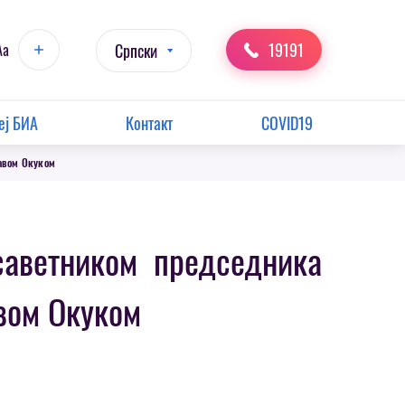
19191
Aa
Српски
еј БИА
Контакт
COVID19
авом Окуком
аветником председника
вом Окуком