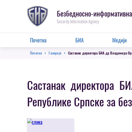
Пребаци
се
Безбедносно-информативна
на
Security Information Agency
главну
секцију
Main
Почетна
БИА
Медији
Menu
Breadcrumb
Почетна
Галерије
Састанак директора БИА др Владимира Ор
Састанак директора Б
Републике Српске за бе