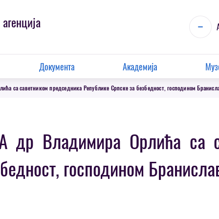
 агенција
Документа
Академија
Муз
лића са саветником председника Републике Српске за безбедност, господином Бранисл
ИА др Владимира Орлића са с
збедност, господином Бранисла