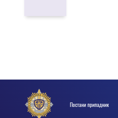
Footer
Постани припадник