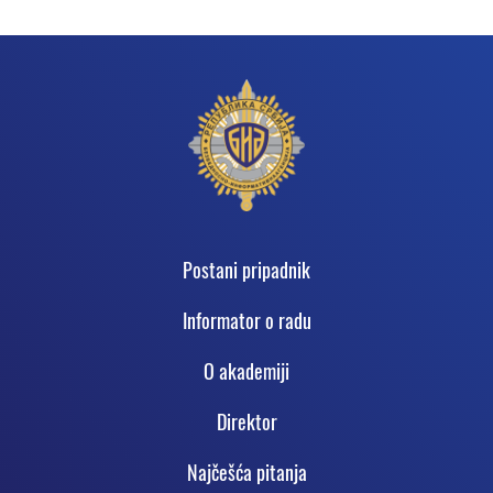
Podnožje
Postani pripadnik
Informator o radu
O akadеmiji
Direktor
Najčešća pitanja