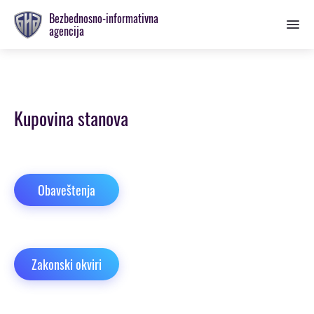
Prebaci
Bezbednosno-informativna
se
agencija
na
glavnu
sekciju
Kupovina stanova
Obaveštenja
Zakonski okviri