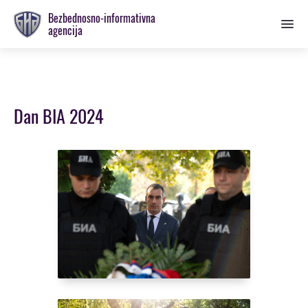
Prebaci
Bezbednosno-informativna
se
agencija
na
glavnu
sekciju
Dan BIA 2024