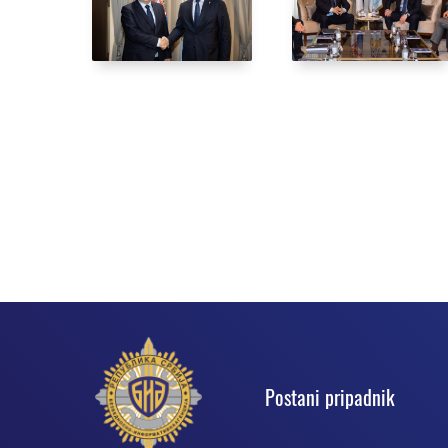
Podnožje
Postani pripadnik