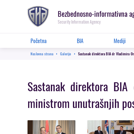
Prebaci
se
Bezbednosno-informativna a
na
Security Information Agency
glavnu
sekciju
Glavna
Početna
BIA
Mediji
navigacija
Breadcrumb
Naslovna strana
Galerije
Sastanak direktora BIA dr Vladimira O
Sastanak direktora BIA 
ministrom unutrašnjih po