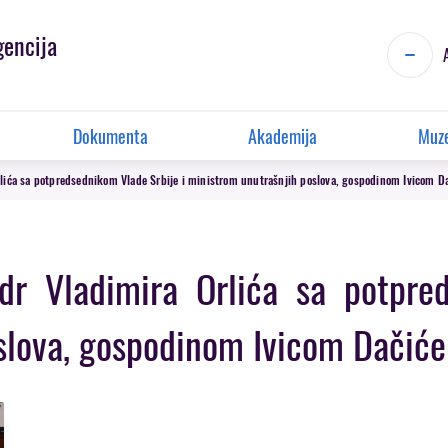
gencija
Dokumenta
Akademija
Muze
rlića sa potpredsednikom Vlade Srbije i ministrom unutrašnjih poslova, gospodinom Ivicom 
dr Vladimira Orlića sa potpre
slova, gospodinom Ivicom Dačić