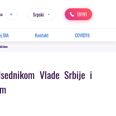
19191
Aa
Srpski
j BIA
Kontakt
COVID19
Dačićem
dsednikom Vlade Srbije i
em