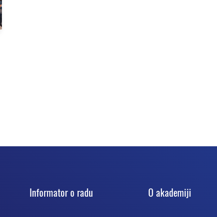
Informator o radu
O akadеmiji