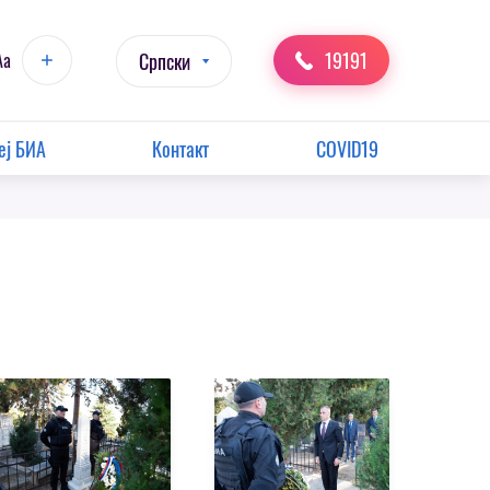
19191
Aa
Српски
еј БИА
Контакт
COVID19