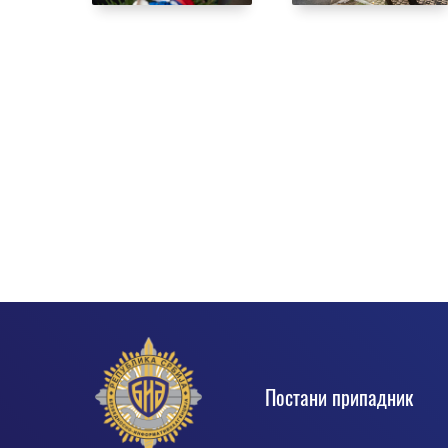
Footer
Постани припадник