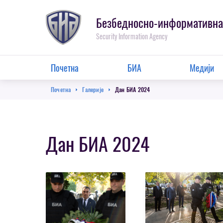
Пребаци
се
Безбедносно-информативна
на
Security Information Agency
главну
секцију
Main
Почетна
БИА
Медији
Menu
Breadcrumb
Почетна
Галерије
Дан БИА 2024
Дан БИА 2024