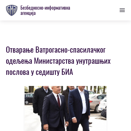
Пребаци
Безбедносно-информативна
се
агенција
на
главну
секцију
Oтварање Ватрогасно-спасилачког
одељења Министарства унутрашњих
послова у седишту БИА