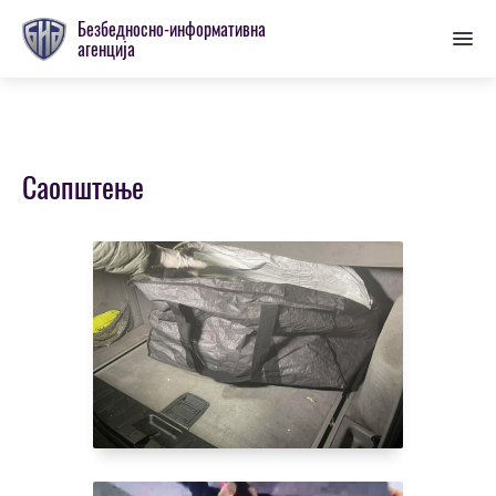
Пребаци
Безбедносно-информативна
се
агенција
на
главну
секцију
Саопштење