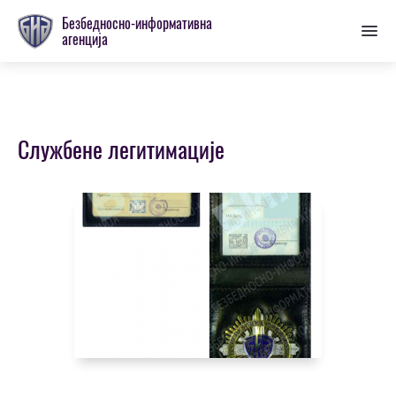
Пребаци
Безбедносно-информативна
се
агенција
на
главну
секцију
Службене легитимације