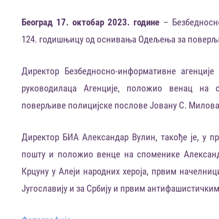
Београд 17. октобар 2023. године
– Безбедносн
124. годишњицу од оснивања Одељења за поверљ
Директор Безбедносно-информативне агенције 
руководилаца Агенције
,
положио венац на с
поверљиве полицијске послове Јовану С. Милов
Директор БИА Александар Вулин, такође је, у п
пошту и положио венце на споменике Александ
Крцуну у Алеји народних хероја, првим начелни
Југославију и за Србију и првим антифашистичк