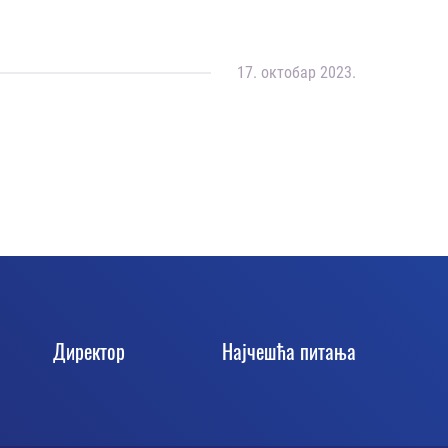
17. октобар 2023.
Директор
Најчешћа питања