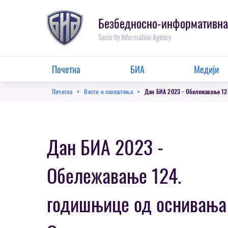
Пребаци
се
Безбедносно-информативна
на
Security Information Agency
главну
секцију
Main
Почетна
БИА
Медији
Menu
Breadcrumb
Почетна
Вести и саопштења
Дан БИА 2023 - Обележавање 12
Дан БИА 2023 -
Обележавање 124.
годишњице од оснивања