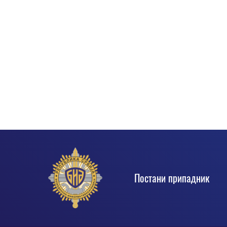
Footer
Постани припадник