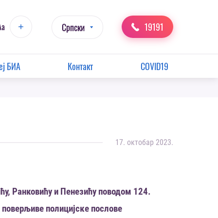
19191
Aa
Српски
еј БИА
Контакт
COVID19
17. октобар 2023.
у, Ранковићу и Пенезићу поводом 124.
поверљиве полицијске послове