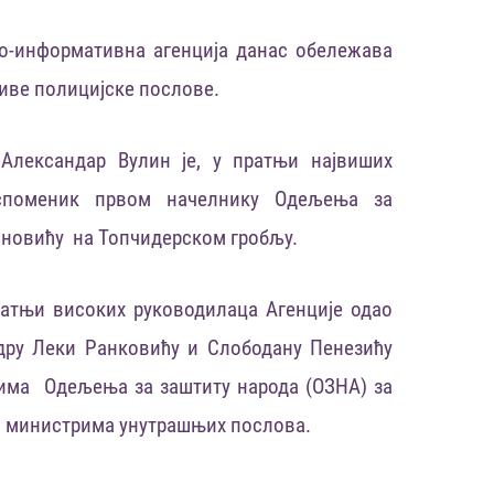
о-информативна агенција данас обележава
иве полицијске послове.
Александар Вулин је
,
у пратњи највиших
поменик првом начелнику Одељења за
ановићу на Топчидерском гробљу.
ратњи високих руководилаца Агенције одао
ру Леки Ранковићу и Слободану Пенезићу
цима Одељења за заштиту народа (ОЗНА) за
им министрима унутрашњих послова.