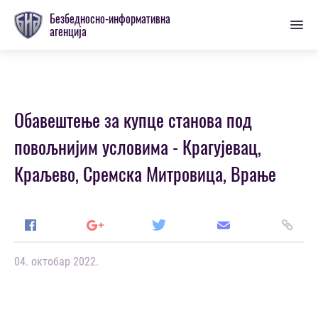
Пребаци
Безбедносно-информативна
се
агенција
на
главну
секцију
Обавештење за купце станова под
повољнијим условима - Крагујевац,
Краљево, Сремска Митровица, Врање
04. октобар 2022.