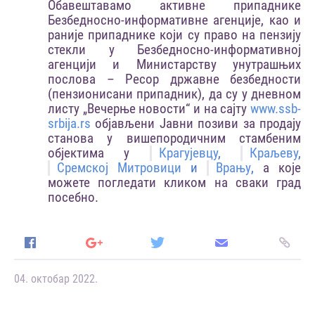
Обавештавамо активне припаднике
Безбедносно-информативне агенције, као и
раније припаднике који су право на пензију
стекли у Безбедносно-информативној
агенцији и Министарству унутрашњих
послова – Ресор државне безбедности
(пензионисани припадник), да су у дневном
листу „Вечерње новости“ и на сајту
www.ssb-
srbija.rs
објављени Јавни позиви за продају
станова у вишепородичним стамбеним
објектима у
Крагујевцу
,
Краљеву
,
Сремској Митровици
и
Врању
,
а које
можете погледати кликом на сваки град
посебно.
04. октобар 2022.